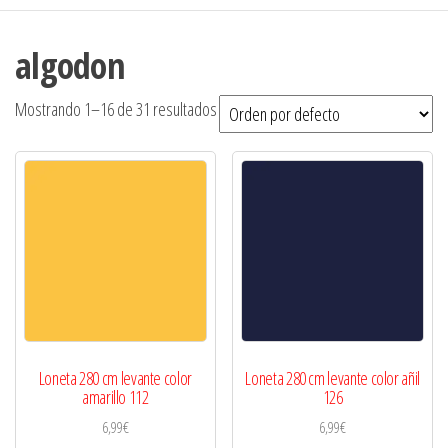
algodon
Mostrando 1–16 de 31 resultados
Loneta 280 cm levante color
Loneta 280 cm levante color añil
amarillo 112
126
6,99
€
6,99
€