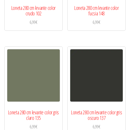
Loneta 280 cm levante color
Loneta 280 cm levante color
crudo 102
fucsia 148
6,99
€
6,99
€
Loneta 280 cm levante color gris
Loneta 280 cm levante color gris
claro 135
oscuro 137
6,99
€
6,99
€