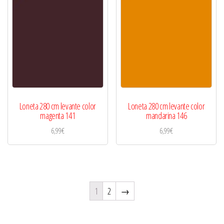
Loneta 280 cm levante color
Loneta 280 cm levante color
magenta 141
mandarina 146
6,99
€
6,99
€
1
2
→