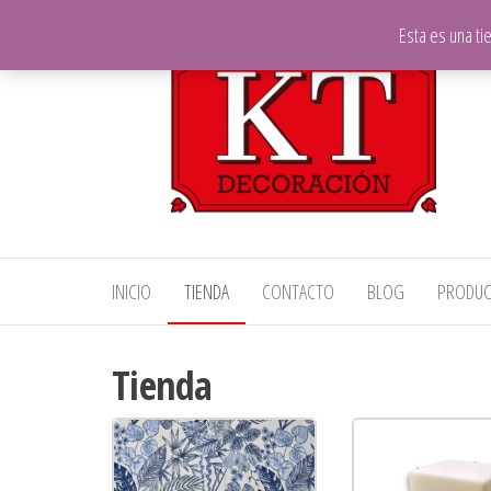
Saltar
Esta es una t
al
contenido
KT
Telas,
INICIO
TIENDA
CONTACTO
BLOG
PRODU
Decoración
Decoración
y Hostelería
Tienda