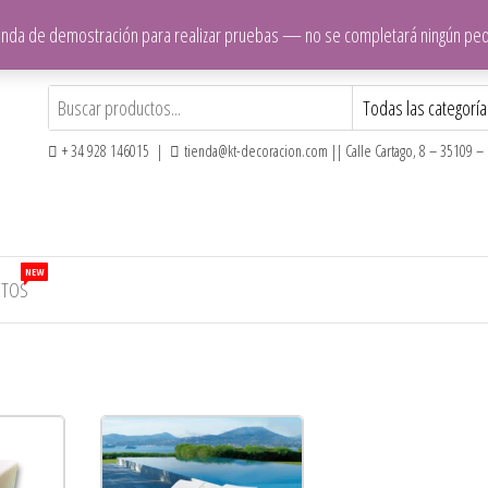
ienda de demostración para realizar pruebas — no se completará ningún pe
+ 34 928 146015 |
tienda@kt-decoracion.com || Calle Cartago, 8 – 35109 – E
NEW
CTOS