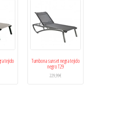
a tejido
Tumbona sunset negra tejido
negro T29
229,99
€