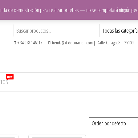
ienda de demostración para realizar pruebas — no se completará ningún pe
+ 34 928 146015 |
tienda@kt-decoracion.com || Calle Cartago, 8 – 35109 – E
NEW
CTOS