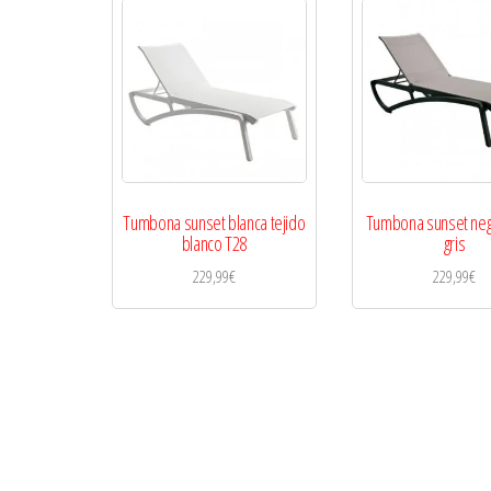
Tumbona sunset blanca tejido
Tumbona sunset negr
blanco T28
gris
229,99
€
229,99
€