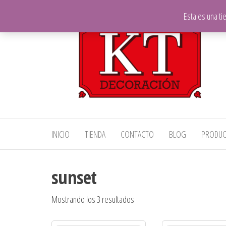
Saltar
Esta es una t
al
contenido
KT
Telas,
INICIO
TIENDA
CONTACTO
BLOG
PRODU
Decoración
Decoración
y Hostelería
sunset
Mostrando los 3 resultados