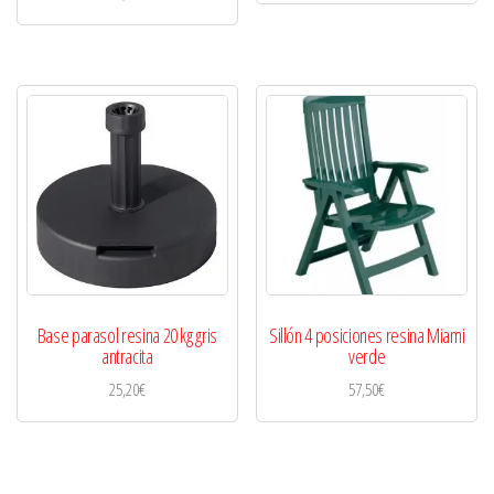
Base parasol resina 20 kg gris
Sillón 4 posiciones resina Miami
antracita
verde
25,20
€
57,50
€