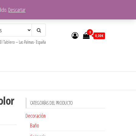
dido.
Descartar
0
0,00€
l Tablero – Las Palmas- España
olor
CATEGORÍAS DEL PRODUCTO
Decoración
Baño