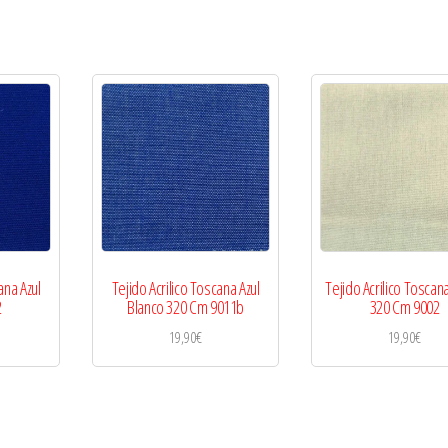
ana Azul
Tejido Acrilico Toscana Azul
Tejido Acrilico Toscan
2
Blanco 320 Cm 9011b
320 Cm 9002
19,90
€
19,90
€