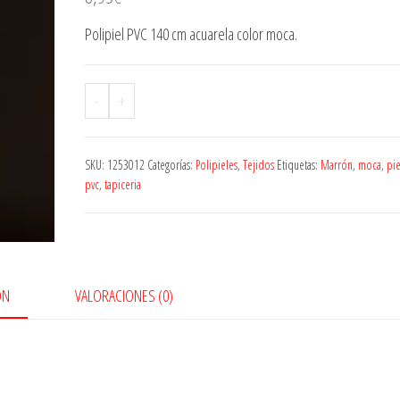
Polipiel PVC 140 cm acuarela color moca.
-
+
SKU:
1253012
Categorías:
Polipieles
,
Tejidos
Etiquetas:
Marrón
,
moca
,
pie
pvc
,
tapiceria
ÓN
VALORACIONES (0)