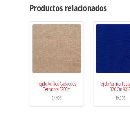
Productos relacionados
Tejido Acrílico Cadaques
Tejido Acrilico Tosc
Terracota 320Cm
320 Cm 901
24,99
€
19,90
€