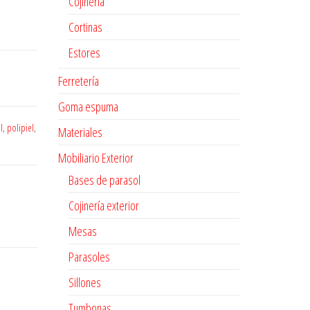
Cojinería
Cortinas
Estores
Ferretería
Goma espuma
l
,
polipiel
,
Materiales
Mobiliario Exterior
Bases de parasol
Cojinería exterior
Mesas
Parasoles
Sillones
Tumbonas