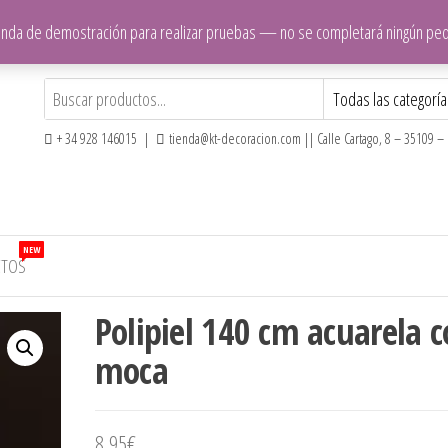
ienda de demostración para realizar pruebas — no se completará ningún pe
+ 34 928 146015 |
tienda@kt-decoracion.com || Calle Cartago, 8 – 35109 – E
NEW
CTOS
Polipiel 140 cm acuarela c
moca
8,95
€