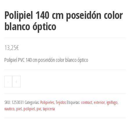
Polipiel 140 cm poseidón color
blanco óptico
13,25
€
Polipiel PVC 140 cm poseidón color blanco óptico
-
+
SKU:
1253031
Categorías:
Polipieles
,
Tejidos
Etiquetas:
contract
,
exterior
,
ignífugo
,
nautico
,
piel
,
polipiel
,
pvc
,
tapiceria