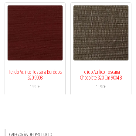
Tejido Acrilico Toscana Burdeos
Tejido Acrilico Toscana
320 9008
Chocolate 320 Cm 9004 B
19,90
€
19,90
€
CATEGORÍAS DEL PRODUCTO