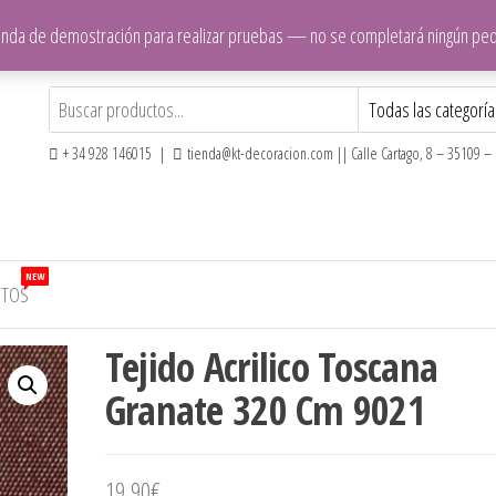
ienda de demostración para realizar pruebas — no se completará ningún pe
+ 34 928 146015 |
tienda@kt-decoracion.com || Calle Cartago, 8 – 35109 – E
NEW
CTOS
Tejido Acrilico Toscana
Granate 320 Cm 9021
19,90
€