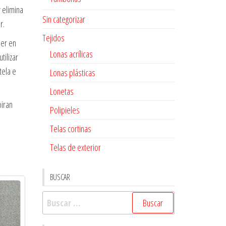
y elimina
Sin categorizar
r.
Tejidos
ner en
Lonas acrílicas
tilizar
tela e
Lonas plásticas
Lonetas
piran
Polipieles
Telas cortinas
Telas de exterior
BUSCAR
Buscar: