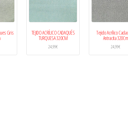
ques Gris
TEJIDO ACRÍLICO CADAQUÉS
Tejido Acrílico Cad
m
TURQUESA 320CM
Antracita 320C
24,99
€
24,99
€