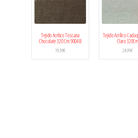
Tejido Acrilico Toscana
Tejido Acrílico Cada
Chocolate 320 Cm 9004 B
Claro 320C
19,90
€
24,99
€