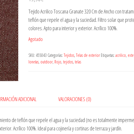
Tejido Acrilico Toscana Granate 320 Cm de Ancho con tratam
teflón que repele el agua y la suciedad. Filtro solar que prot
colores. Apto para interior y exterior. Acrílico 100%.
Agotado
SKU:
455043
Categorías:
Tejidos
,
Telas de exterior
Etiquetas:
acrilico
,
exte
lonetas
,
outdoor
,
Rojo
,
tejidos
,
telas
ORMACIÓN ADICIONAL
VALORACIONES (0)
miento de teflón que repele el agua y la suciedad (no es totalmente imperme
terior. Acrílico 100%. Ideal para cojinería y cortinas de terraza y jardín.