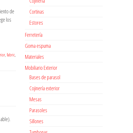
Cojinería
iento de
Cortinas
ege los
Estores
Ferretería
Goma espuma
rior
,
fabric
,
Materiales
Mobiliario Exterior
Bases de parasol
Cojinería exterior
Mesas
Parasoles
able).
Sillones
Tumbonas