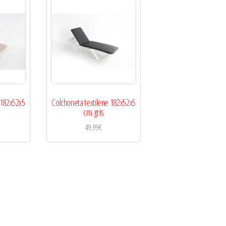
 182x52x5
Colchoneta textilene 182x52x5
cm. gris
49,99
€