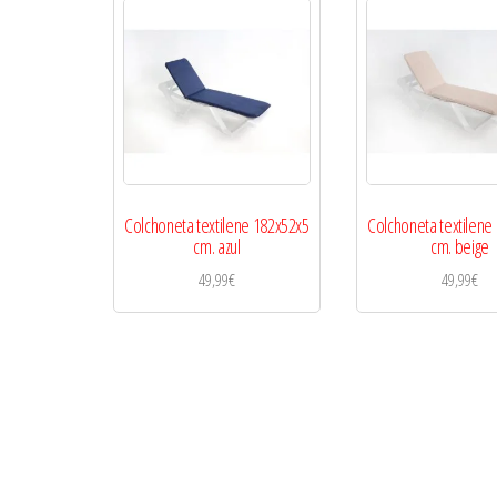
Colchoneta textilene 182x52x5
Colchoneta textilene
cm. azul
cm. beige
49,99
€
49,99
€