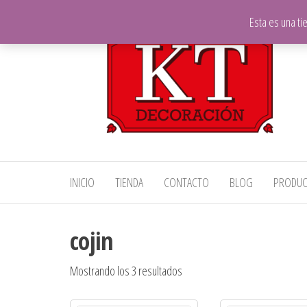
Saltar
Esta es una t
al
contenido
KT
Telas,
INICIO
TIENDA
CONTACTO
BLOG
PRODU
Decoración
Decoración
y Hostelería
cojin
Mostrando los 3 resultados