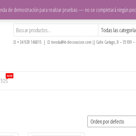
ienda de demostración para realizar pruebas — no se completará ningún pe
+ 34 928 146015 |
tienda@kt-decoracion.com || Calle Cartago, 8 – 35109 – E
NEW
CTOS