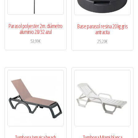
Parasol polyester 2m. diámetro
Base parasol resina 20 kg gris
aluminio 28/32 azul
antracita
53,99
€
25,20
€
Tumbona Jamaica beach
Tumbona Miami blanca