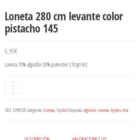
Loneta 280 cm levante color
pistacho 145
6,99
€
Loneta 70% algodón 30% poliester 210 gr/m2
-
+
SKU:
1298528
Categorías:
Lonetas
,
Tejidos
Etiquetas:
algodon
,
lonetas
,
tejidos
,
tela
DESCRIPCIÓN
VALORACIONES (0)