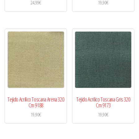
24,99
€
19,90
€
Tejido Acrilico Toscana Arena 320
Tejido Acrilico Toscana Gris 320
Cm 9188
Cm 9173
19,90
€
19,90
€