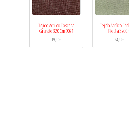
Tejido Acrilico Toscana
Tejido Acrílico C
Granate 320 Cm 9021
Piedra 320C
19,90
€
24,99
€