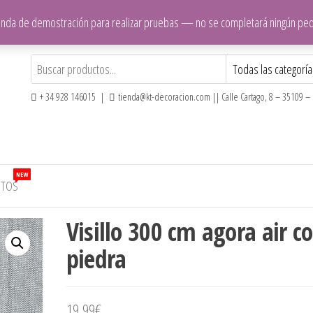
ienda de demostración para realizar pruebas — no se completará ningún pe
+ 34 928 146015 |
tienda@kt-decoracion.com || Calle Cartago, 8 – 35109 – E
NEW
CTOS
Visillo 300 cm agora air co
piedra
19,99
€