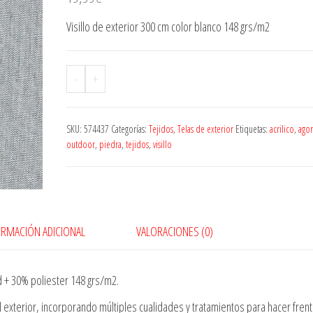
Visillo de exterior 300 cm color blanco 148 grs/m2
-
+
SKU:
574437
Categorías:
Tejidos
,
Telas de exterior
Etiquetas:
acrilico
,
agor
outdoor
,
piedra
,
tejidos
,
visillo
ORMACIÓN ADICIONAL
VALORACIONES (0)
d + 30% poliester 148 grs/m2.
 exterior, incorporando múltiples cualidades y tratamientos para hacer frent