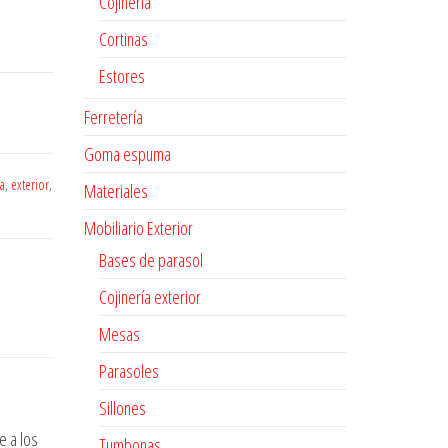
Cojinería
Cortinas
Estores
Ferretería
Goma espuma
a
,
exterior
,
Materiales
Mobiliario Exterior
Bases de parasol
Cojinería exterior
Mesas
Parasoles
Sillones
e a los
Tumbonas