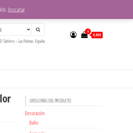
dido.
Descartar
0
0,00€
l Tablero – Las Palmas- España
lor
CATEGORÍAS DEL PRODUCTO
Decoración
Baño