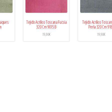
adaques
Tejido Acrilico Toscana Fucsia
Tejido Acrilico Toscan
m
320 Cm 9015 B
Perla 320 Cm 91
19,90
€
19,90
€