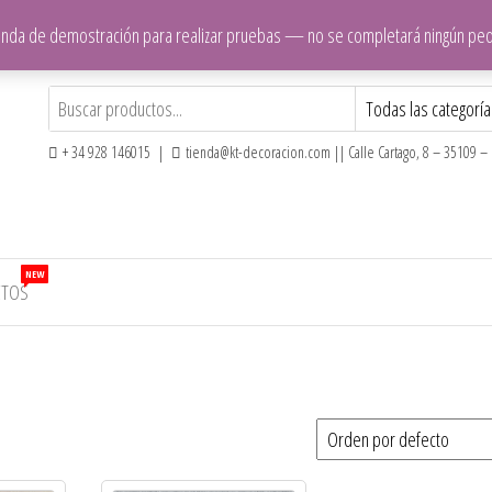
ienda de demostración para realizar pruebas — no se completará ningún pe
+ 34 928 146015 |
tienda@kt-decoracion.com || Calle Cartago, 8 – 35109 – E
NEW
CTOS