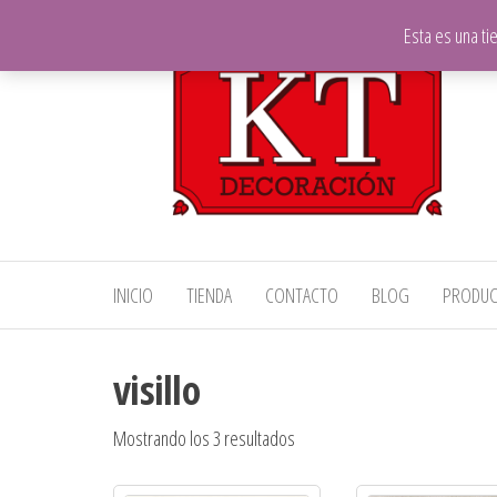
Saltar
Esta es una t
al
contenido
KT
Telas,
INICIO
TIENDA
CONTACTO
BLOG
PRODU
Decoración
Decoración
y Hostelería
visillo
Mostrando los 3 resultados